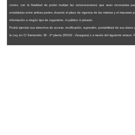
correo, con la finalidad de poder realizar las comunicaciones que sean necesarias par
entabladas entre ambas partes, durante el plazo de vigencia de las mismas y el impuesto po
información a ningún tipo de organismo, ni público ni privado.
Podrá ejercitar sus derechos de acceso, rectificación, supresión, portabilidad de sus datos y
la Ley, en C/ Santander, 36 - 2ª planta (50010 - Zaragoza) o a través del siguiente enlace: