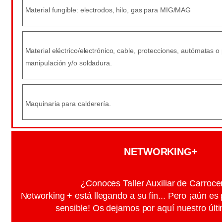
Material fungible: electrodos, hilo, gas para MIG/MAG
Material eléctrico/electrónico, cable, protecciones, autómatas 
manipulación y/o soldadura.
Maquinaria para calderería.
NETWORKING+
¿Conoces Taller Auxiliar de Carroce
Networking + está llegando a su fin... Pero ¡aún es
sensible! Os dejamos por aquí nuestro últi