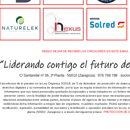
DESEO DEJAR DE RECIBIR LAS CIRCULARES EN ESTE EMAIL
C/ Santander nº 36, 2ª Planta · 50010 (Zaragoza) · 976 768 768 · soci
A los efectos de lo previsto en la Ley Orgánica 3/2018, de 5 de diciembre, de protección de datos 
derechos digitales y su normativa de desarrollo, por la que se regula el derecho de información e
informamos que sus datos personales quedarán incorporados y serán tratados en un fichero titu
presente correo, con la finalidad de poder realizar las comunicaciones que sean necesarias par
relaciones entabladas entre ambas partes, durante el plazo de vigencia de las mismas y el impues
cediéndose dicha información a ningún tipo de organismo, ni público ni privado. Podrá ejercitar
rectificación, supresión, portabilidad de sus datos y la limitación u oposición previstos en la Ley, 
planta (50010  Zaragoza) o a través del siguiente enlace:
PROTECCIÓN DE 