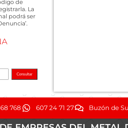
código de
egistrarla. La
al podrá ser
Denuncia’.
NA
Consultar
768 768
607 24 71 27
Buzón de Su
DE EMPRESAS DEL METAL