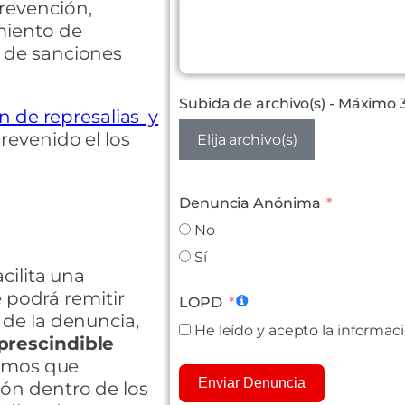
prevención,
amiento de
n de sanciones
Subida de archivo(s) - Máximo 3
n de represalias y
revenido el los
Elija archivo(s)
Denuncia Anónima
No
Sí
cilita una
e podrá remitir
LOPD
de la denuncia,
He leído y acepto la informac
prescindible
edimos que
Enviar Denuncia
ón dentro de los