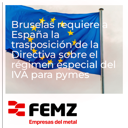
Bruselas requiere a
España la
trasposición de la
Directiva sobre el
régimen especial del
IVA para pymes