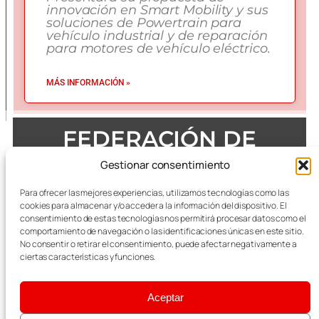
innovación en Smart Mobility y sus
soluciones de Powertrain para
vehículo industrial y de reparación
para motores de vehículo eléctrico.
MÁS INFORMACIÓN »
FEDERACIÓN DE
EMPRESAS DEL METAL
Gestionar consentimiento
DE ZARAGOZA
Para ofrecer las mejores experiencias, utilizamos tecnologías como las
cookies para almacenar y/o acceder a la información del dispositivo. El
consentimiento de estas tecnologías nos permitirá procesar datos como el
comportamiento de navegación o las identificaciones únicas en este sitio.
No consentir o retirar el consentimiento, puede afectar negativamente a
Todas las referencias terminológicas de género que se
mencionan a lo largo de las publicaciones, se considerarán
ciertas características y funciones.
alusivas al masculino y femenino indistintamente.
Aceptar
Aviso Legal
|
Política Integrada de Calidad y