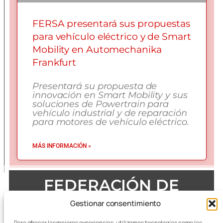
FERSA presentará sus propuestas
para vehículo eléctrico y de Smart
Mobility en Automechanika
Frankfurt
Presentará su propuesta de
innovación en Smart Mobility y sus
soluciones de Powertrain para
vehículo industrial y de reparación
para motores de vehículo eléctrico.
MÁS INFORMACIÓN »
FEDERACIÓN DE
EMPRESAS DEL METAL
Gestionar consentimiento
DE ZARAGOZA
Para ofrecer las mejores experiencias, utilizamos tecnologías como las