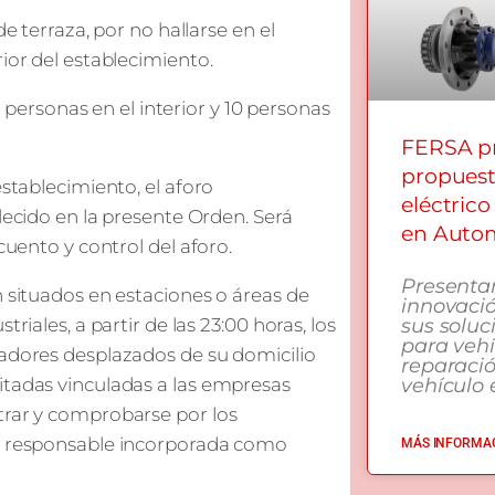
de terraza, por no hallarse en el
ior del establecimiento.
rsonas en el interior y 10 personas
FERSA pr
propuest
establecimiento, el aforo
eléctrico
lecido en la presente Orden. Será
en Autom
cuento y control del aforo.
Presenta
n situados en estaciones o áreas de
innovació
sus soluc
riales, a partir de las 23:00 horas, los
para vehí
jadores desplazados de su domicilio
reparaci
vehículo e
itadas vinculadas a las empresas
trar y comprobarse por los
ón responsable incorporada como
MÁS INFORMAC