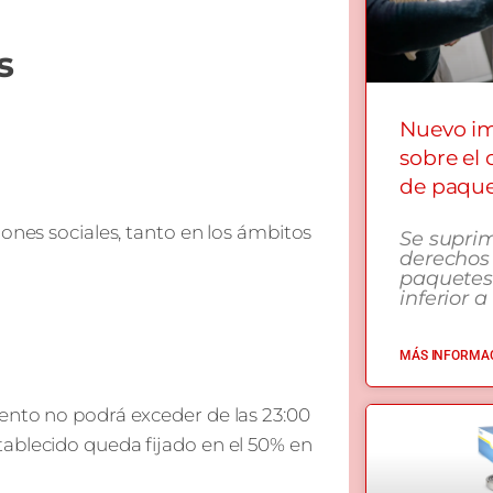
s
Nuevo i
sobre el
de paqu
iones sociales, tanto en los ámbitos
Se supri
derechos
paquetes
inferior a
MÁS INFORMAC
ento no podrá exceder de las 23:00
ablecido queda fijado en el 50% en