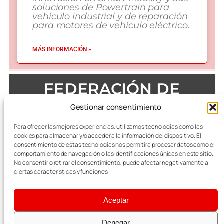
soluciones de Powertrain para
vehículo industrial y de reparación
para motores de vehículo eléctrico.
MÁS INFORMACIÓN »
FEDERACIÓN DE
EMPRESAS DEL METAL
Gestionar consentimiento
DE ZARAGOZA
Para ofrecer las mejores experiencias, utilizamos tecnologías como las
cookies para almacenar y/o acceder a la información del dispositivo. El
consentimiento de estas tecnologías nos permitirá procesar datos como el
comportamiento de navegación o las identificaciones únicas en este sitio.
No consentir o retirar el consentimiento, puede afectar negativamente a
Todas las referencias terminológicas de género que se
mencionan a lo largo de las publicaciones, se considerarán
ciertas características y funciones.
alusivas al masculino y femenino indistintamente.
Aceptar
Aviso Legal
|
Política Integrada de Calidad y
Medioambiente
Denegar