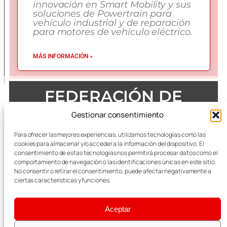
innovación en Smart Mobility y sus
soluciones de Powertrain para
vehículo industrial y de reparación
para motores de vehículo eléctrico.
MÁS INFORMACIÓN »
FEDERACIÓN DE
EMPRESAS DEL METAL
Gestionar consentimiento
DE ZARAGOZA
Para ofrecer las mejores experiencias, utilizamos tecnologías como las
cookies para almacenar y/o acceder a la información del dispositivo. El
consentimiento de estas tecnologías nos permitirá procesar datos como el
comportamiento de navegación o las identificaciones únicas en este sitio.
No consentir o retirar el consentimiento, puede afectar negativamente a
Todas las referencias terminológicas de género que se
mencionan a lo largo de las publicaciones, se considerarán
ciertas características y funciones.
alusivas al masculino y femenino indistintamente.
Aceptar
Aviso Legal
|
Política Integrada de Calidad y