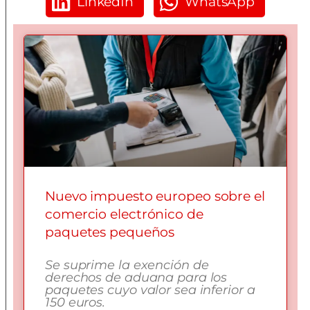
LinkedIn
WhatsApp
Nuevo impuesto europeo sobre el
comercio electrónico de
paquetes pequeños
Se suprime la exención de
derechos de aduana para los
paquetes cuyo valor sea inferior a
150 euros.